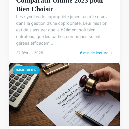
Comparatif Ultime 2023 pour
Bien Choisir
Les syndics de copropriété jouent un rôle crucial
dans la gestion d'une copropriété. Leur mission
est de s'assurer que le bâtiment soit bien
entretenu, que les parties communes soient
gérées efficacem...
27 février 2025
6 min de lecture →
IMMOBILIER