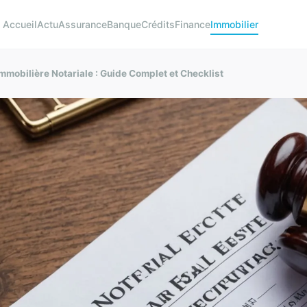
Accueil
Actu
Assurance
Banque
Crédits
Finance
Immobilier
 Immobilière Notariale : Guide Complet et Checklist