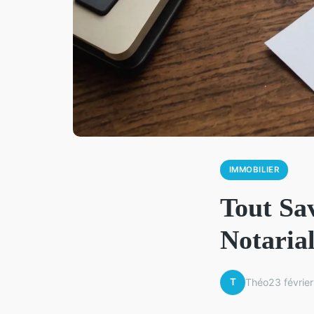
IMMOBILIER
Tout Sav
Notaria
T
Théo
23 févrie