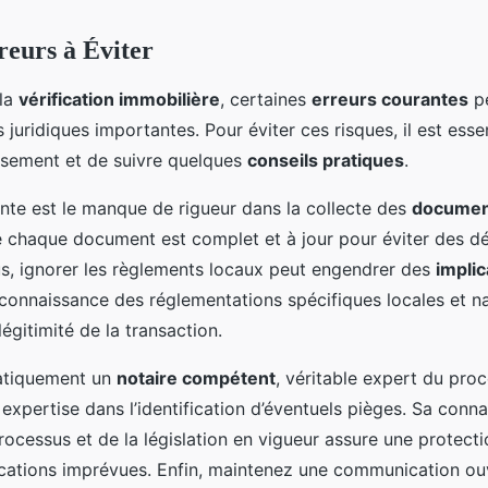
rreurs à Éviter
 la
vérification immobilière
, certaines
erreurs courantes
pe
juridiques importantes. Pour éviter ces risques, il est esse
usement et de suivre quelques
conseils pratiques
.
nte est le manque de rigueur dans la collecte des
documen
chaque document est complet et à jour pour éviter des dél
lus, ignorer les règlements locaux peut engendrer des
implic
onnaissance des réglementations spécifiques locales et na
égitimité de la transaction.
matiquement un
notaire compétent
, véritable expert du pro
 expertise dans l’identification d’éventuels pièges. Sa conn
ocessus et de la législation en vigueur assure une protect
ications imprévues. Enfin, maintenez une communication ou