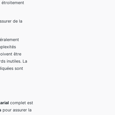
t étroitement
assurer de la
néralement
plexités
oivent être
s inutiles. La
liquées sont
arial
complet est
s
pour assurer la