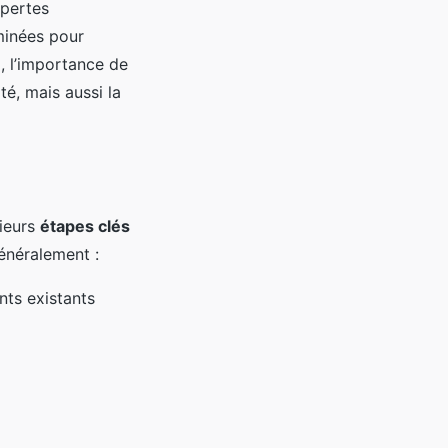
 pertes
minées pour
i, l’importance de
té, mais aussi la
ieurs
étapes clés
énéralement :
ts existants