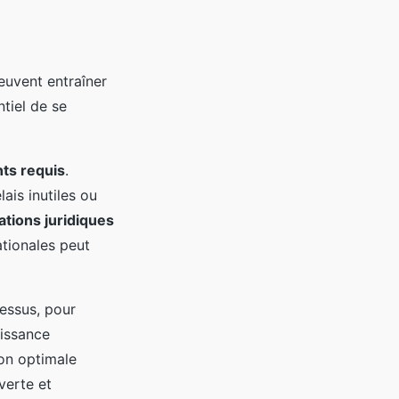
uvent entraîner
ntiel de se
ts requis
.
ais inutiles ou
ations juridiques
tionales peut
cessus, pour
aissance
ion optimale
verte et