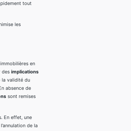
rapidement tout
nimise les
 immobilières en
r des
implications
la validité du
. En absence de
ons
sont remises
. En effet, une
’annulation de la