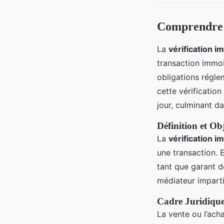
Comprendre l
La
vérification i
transaction immob
obligations régle
cette vérificatio
jour, culminant d
Définition et Obj
La
vérification i
une transaction. E
tant que garant de
médiateur impartia
Cadre Juridique
La vente ou l’acha