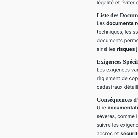
légalité et éviter
Liste des Docum
Les
documents r
techniques, les s
documents perme
ainsi les
risques 
Exigences Spécif
Les exigences var
règlement de copr
cadastraux détaill
Conséquences d
Une
documentat
sévères, comme le
suivre les exigen
accroc et
sécurit