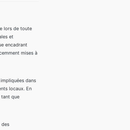
e lors de toute
ales et
que encadrant
récemment mises à
s impliquées dans
ents locaux. En
n tant que
r des